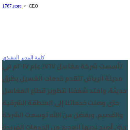
1767.store
>
CEO
كلمة المدير التنفيذي
تأسست شركة مغاسل ١٧٦٧ عام ٢٠١٧م في
مدينة الرياض لتقدم خدمات الغسيل بطرق
حديثة، وامتد شغفنا لتطوير قطاع المغاسل
حتى وصلت خدماتنا إلى المنطقة الشرقية
والقصيم. وبفضل من االله توسعت الشركة
حتى أصبح لديها العديد من الخدمات الفريدة